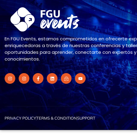
En FGU Events, estamos comprometidos en ofrecerte exp
enriquecedoras a través de nuestras conferencias y taller
oportunidades para aprender, conectarte con expertos y 
conocimientos.
PRIVACY POLICY
TERMS & CONDITION
SUPPORT