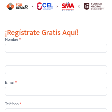
¡Regístrate Gratis Aquí!
Nombre
*
Webinar
24-
04-
2025
Email
*
Teléfono
*